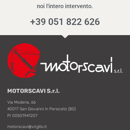
noi l'intero intervento.
+39 051 822 626
MOTORSCAVI S.r.l.
Via Modena, 66
40017 San Giovanni in Persiceto (BO)
PI 00501941207
motorscavi@virgilio.it